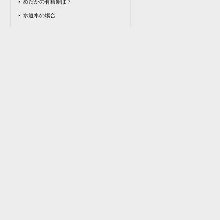
めだかの有精卵は？
水道水の場合