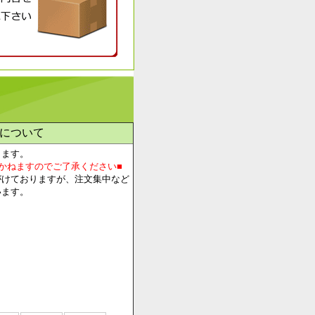
について
します。
かねますのでご了承ください■
がけておりますが、注文集中など
います。