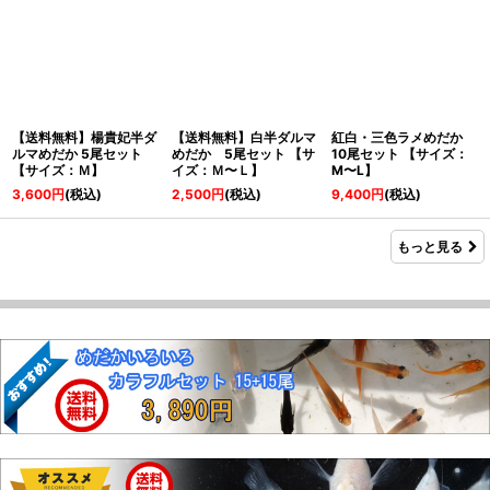
【送料無料】楊貴妃半ダ
【送料無料】白半ダルマ
紅白・三色ラメめだか
ルマめだか 5尾セット
めだか 5尾セット 【サ
10尾セット 【サイズ：
【サイズ：Ｍ】
イズ：Ｍ〜Ｌ】
M〜L】
3,600
円
(税込)
2,500
円
(税込)
9,400
円
(税込)
もっと見る