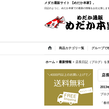
メダカ通販サイト 【めだか本家】。
日記のように、めだか本家での最新の情報をお伝え致しま
商品カテゴリ一覧
グループで
ホーム
>
最新情報
>
店長日記（ブログ）を
店
2013
ブロ
「春