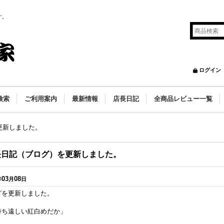
す。
ログイン
検索
ご利用案内
最新情報
店長日記
全商品レビュー一覧
更新しました。
長日記（ブログ）を更新しました。
03
08
年
月
日
グを更新しました。
待ち遠しい紅白めだか」