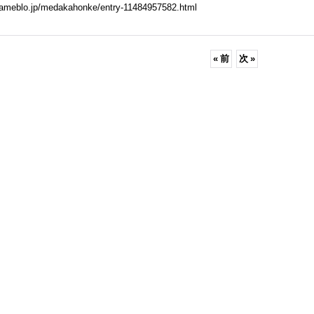
//ameblo.jp/medakahonke/entry-11484957582.html
«
前
次
»