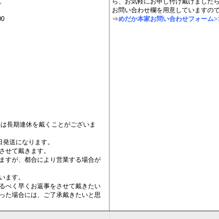
時間・注文方法
⇒お問い
２４時間受付中】
めだか飼育やめだかのことについて
。
ら、お気軽にお申し付け戴けました
お問い合わせ欄を用意していますの
00
⇒
めだか本家お問い合わせフォーム
>
冬季は長期連休を戴くことがございま
日発送になります。
させて戴きます。
ますが、都合により営業する場合が
います。
るべく早くお返事をさせて戴きたい