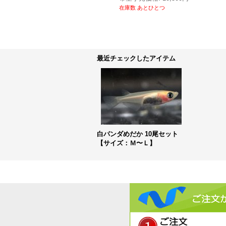
とひとつ
在庫数 あとひとつ
最近チェックしたアイテム
白パンダめだか 10尾セット
【サイズ：Ｍ〜Ｌ】