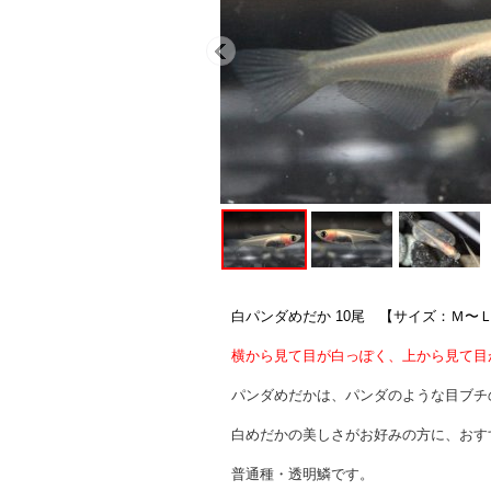
白パンダめだか 10尾 【サイズ：Ｍ〜
横から見て目が白っぽく、上から見て目
パンダめだかは、パンダのような目ブチ
白めだかの美しさがお好みの方に、おす
普通種・透明鱗です。