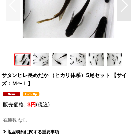
サタンヒレ長めだか （ヒカリ体系）5尾セット 【サイ
ズ：Ｍ〜Ｌ】
販売価格
:
3
円
(税込)
在庫数 なし
返品特約に関する重要事項