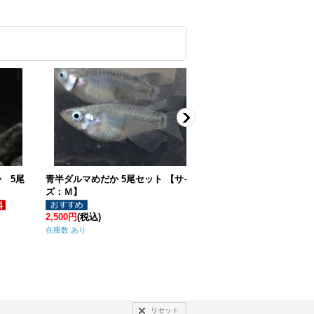
：
白ダルマめだか ♂1＋♀3尾セット 【サ
イズ：Ｍ〜Ｌ】
3,500円
(税込)
青ダルマめだか 5尾セット 
在庫数 あり
Ｍ】
3,800円
(税込)
在庫数 あり