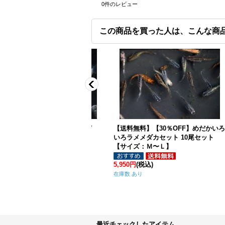
0
件のレビュー
この商品を買った人は、こんな商
料】白半ダルマめだか 5尾
青半ダルマめだか 5尾セット 【サイ
【サイズ：Ｍ〜Ｌ】
ズ：Ｍ】
2
(税込)
2,500円
(税込)
在
り
在庫数 あり