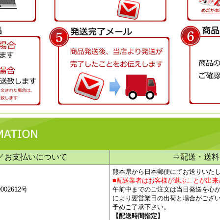
／お支払いについて
⇒配送・送料
熊本県から日本郵便にてお送りいた
■配送業者はお客様が選ぶことが出来
02612号
午
前中までのご注文は当日発送を心