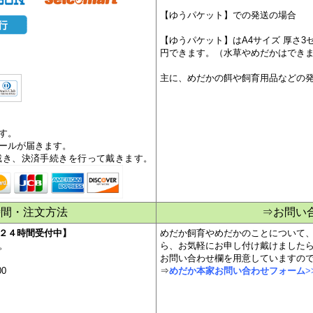
北海道・東北以外の都府県
・4,000円未満（3,999円）の場合は、
【ゆうパケット】での発送の場合
【ゆうパケット】はA4サイズ 厚さ3
円できます。（水草やめだかはでき
主に、めだかの餌や飼育用品などの
す。
ールが届きます。
戴き、決済手続きを行って戴きます。
時間・注文方法
⇒お問い
２４時間受付中】
めだか飼育やめだかのことについて
。
ら、お気軽にお申し付け戴けました
お問い合わせ欄を用意していますの
00
⇒
めだか本家お問い合わせフォーム
>