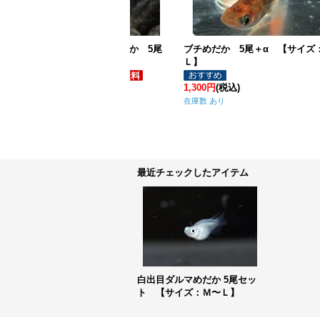
料】白半ダルマめだか 5尾
ブチめだか 5尾＋α 【サイズ：Ｍ〜
【サイズ：Ｍ〜Ｌ】
Ｌ】
(税込)
1,300円
(税込)
4
り
在庫数 あり
在
最近チェックしたアイテム