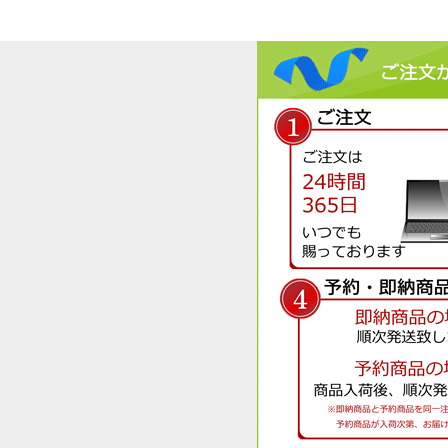
白出目ダルマめだか 5尾セッ
ト 【サイズ：Ｍ〜Ｌ】