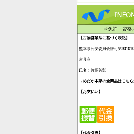
⇒免許・資格
【古物営業法に基づく表記】
熊本県公安委員会許可第9310100
道具商
氏名：片桐英彰
→
めだか本家の全商品はこちら
【お支払い】