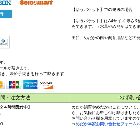
・4,000円未満（3,999円）の場合は、
「コンビニ」「郵便局」「銀行」で後
法です。
北海道・東北以外の都府県
・4,000円未満（3,999円）の場合は、
【ゆうパケット】での発送の場合
【ゆうパケット】はA4サイズ 厚さ3
円できます。（水草やめだかはでき
主に、めだかの餌や飼育用品などの
す。
ールが届きます。
戴き、決済手続きを行って戴きます。
時間・注文方法
⇒お問い
２４時間受付中】
めだか飼育やめだかのことについて
。
ら、お気軽にお申し付け戴けました