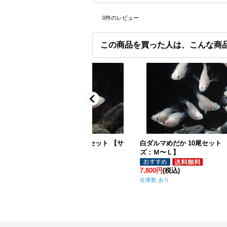
0
件のレビュー
この商品を買った人は、こんな商
か 10尾セット 【サイズ：
小川ブラックめだか 10尾セット 【サ
イズ：Ｍ〜Ｌ】
3,500円
(税込)
2
(税込)
在庫数 あとひとつ
在
り