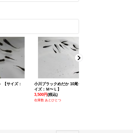
：
白ヒカリめだか 10尾セット 【サイ
ズ：Ｍ〜L】
2,500円
(税込)
【送料無料】【30％OFF】
在庫数 あり
いろラメメダカセット 5尾セ
イズ：Ｍ〜Ｌ】
3,360円
(税込)
在庫数 あり