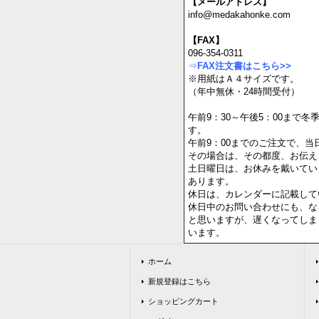
【電 話】
096-351-5555 / 090-9072-00
（営業時間： 9:30～17:00）
【メールアドレス】
info@medakahonke.com
【FAX】
096-354-0311
⇒
FAX注文書はこちら>>
※用紙はＡ４サイズです。
（年中無休・24時間受付）
午前9：30～午後5：00まで
す。
午前9：00までのご注文で、当
その場合は、その都度、お伝え
土日曜日は、お休みを戴いてい
あります。
休日は、カレンダーに記載して
休日中のお問い合わせにも、な
と思いますが、遅くなってしま
います。
ホーム