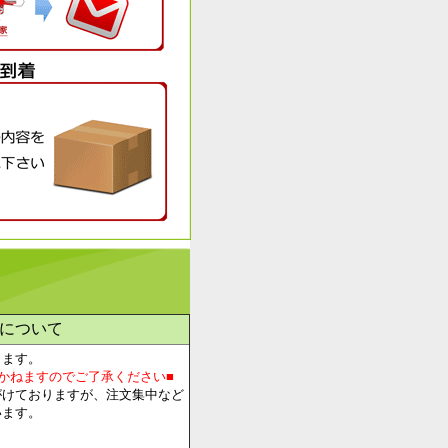
について
します。